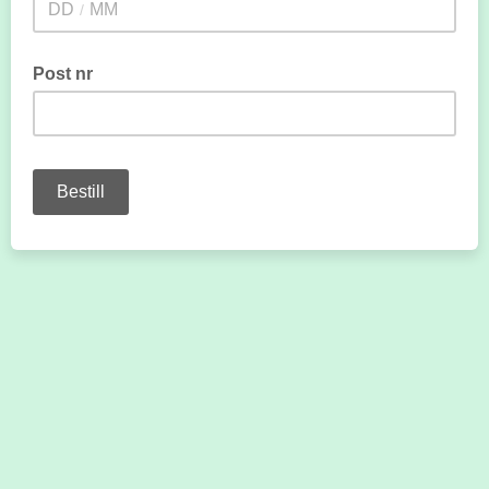
/
Post nr